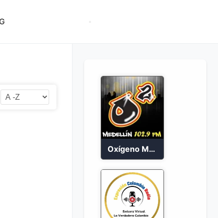
G
Oxígeno Medellín 90.9 FM en vivo