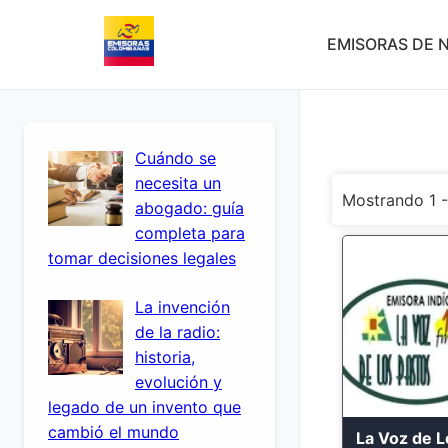
EMISORAS DE N
Cuándo se
necesita un
Mostrando 1 -
abogado: guía
completa para
tomar decisiones legales
La invención
de la radio:
historia,
evolución y
legado de un invento que
cambió el mundo