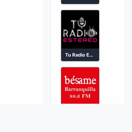
Tu Radio Estéreo 24/7
Bésame Barranquilla en vivo 88.6 FM