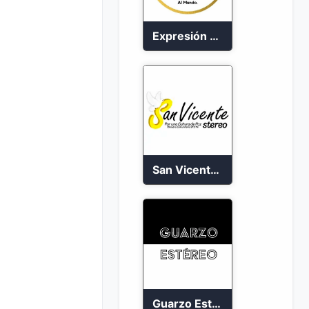
Expresión Colombia Radio en vivo 24/7
San Vicente de Chucuri 91.2 FM
Guarzo Estéreo 24/7