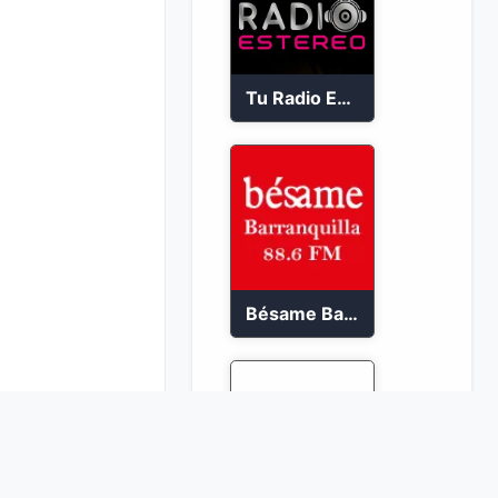
Tu Radio Estéreo 24/7
Bésame Barranquilla en vivo 88.6 FM