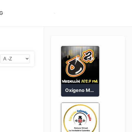
G
Oxígeno Medellín 90.9 FM en vivo