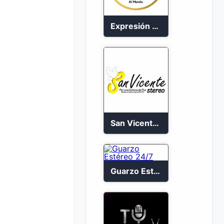
Expresión Colombia Radio en vivo 24/7
San Vicente de Chucuri 91.2 FM
Guarzo Estéreo 24/7