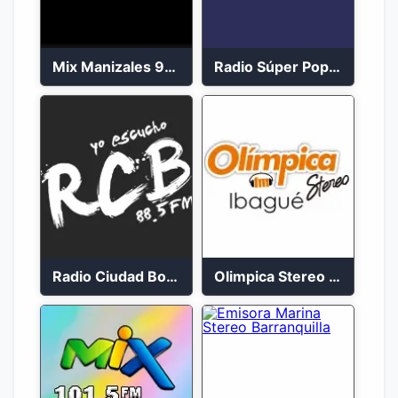
Mix Manizales 95.1 FM en Vivo
Radio Súper Popayán en vivo 2023
Radio Ciudad Bolívar 88.5 FM
Olimpica Stereo Ibagué 94.3 FM