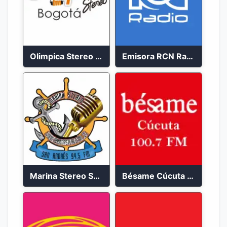
Olimpica Stereo Bogotá 105.9 FM Vibrante
Emisora RCN Radio 93.9 FM Bogotá
Marina Stereo San Andres 94.5 FM
Bésame Cúcuta en vivo 2023