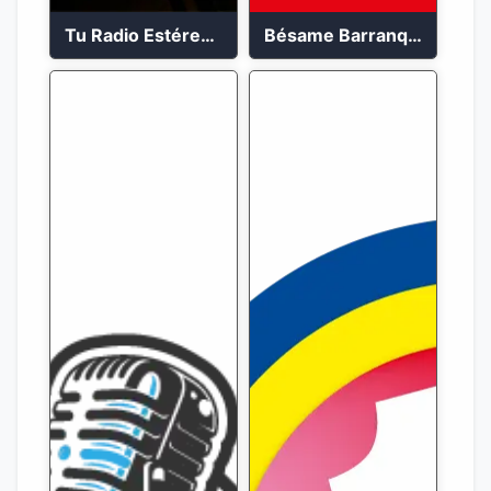
Tu Radio Estéreo 24/7
Bésame Barranquilla en vivo 88.6 FM