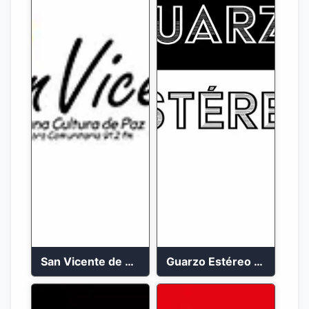
San Vicente de Chucuri 91.2 FM
Guarzo Estéreo 24/7