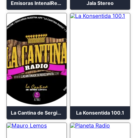
Emisoras IntenalRed – Ancla Estéreo Básica
Jala Stereo
La Cantina de Sergio Zapata
La Konsentida 100.1