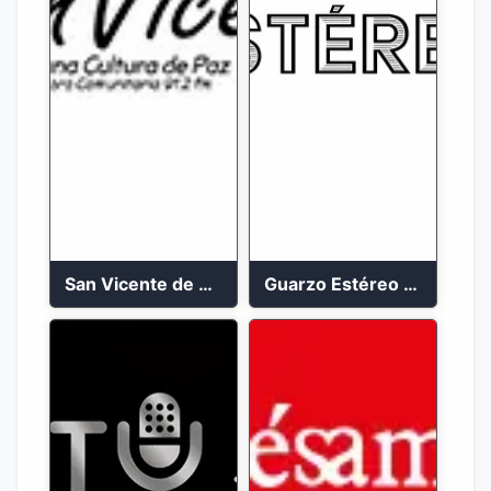
San Vicente de Chucuri 91.2 FM
Guarzo Estéreo 24/7