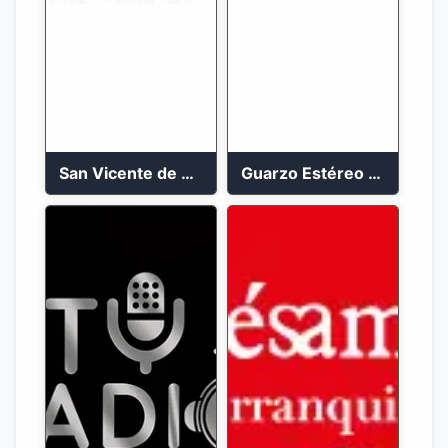
San Vicente de Chucuri 91.2 FM
Guarzo Estéreo 24/7