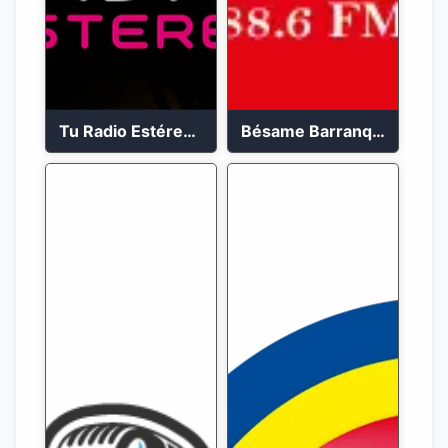
Tu Radio Estéreo 24/7
Bésame Barranquilla en vivo 88.6 FM