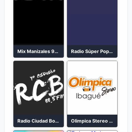
Mix Manizales 95.1 FM en Vivo
Radio Súper Popayán en vivo 2023
Radio Ciudad Bolívar 88.5 FM
Olimpica Stereo Ibagué 94.3 FM