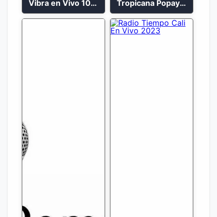
Vibra en Vivo 104.9 FM Bogotá
Tropicana Popayán en vivo 106.1 FM