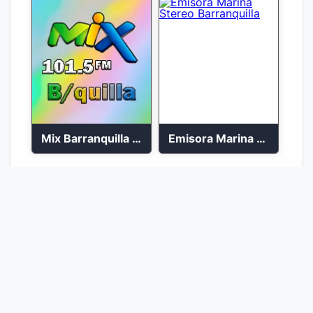
Mix Barranquilla en vivo 103.9 FM
Emisora Marina Stereo Barranquilla
1
2
Ir a la página :
Ir
© 2026 Emisoras Colombianas 🇨🇴. Todos los
derechos reservados.
Desarrollado con
♥
por
Martin Barragán
|
AdNiche Theme
- El tema definitivo para nichos y monetización