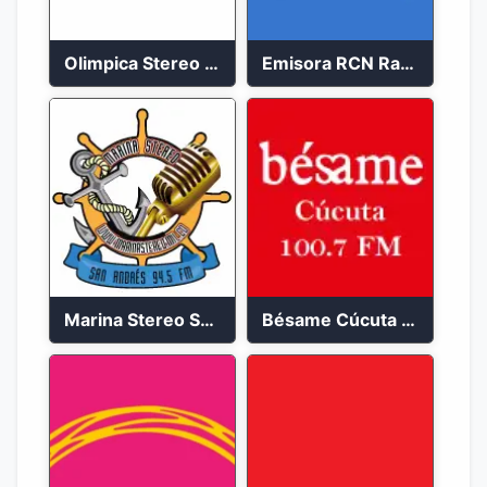
Olimpica Stereo Bogotá 105.9 FM Vibrante
Emisora RCN Radio 93.9 FM Bogotá
Marina Stereo San Andres 94.5 FM
Bésame Cúcuta en vivo 2023