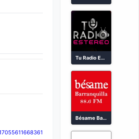
Tu Radio Estéreo 24/7
Bésame Barranquilla en vivo 88.6 FM
217055611668361