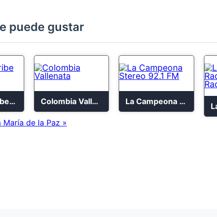
e puede gustar
Región Caribe Radio
Colombia Vallenata
La Campeona Stereo 92.1 FM
 María de la Paz »