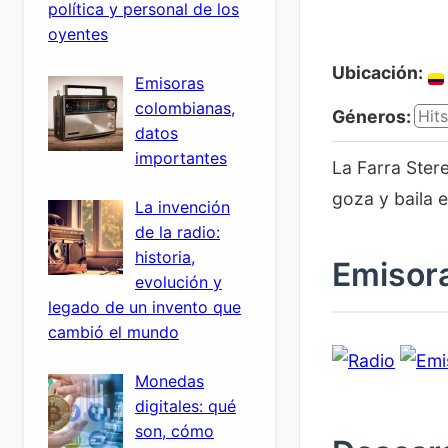
política y personal de los
oyentes
Ubicación:
Emisoras
colombianas,
Géneros:
Hits
datos
importantes
La Farra Ster
goza y baila e
La invención
de la radio:
historia,
Emisora
evolución y
legado de un invento que
cambió el mundo
Monedas
digitales: qué
son, cómo