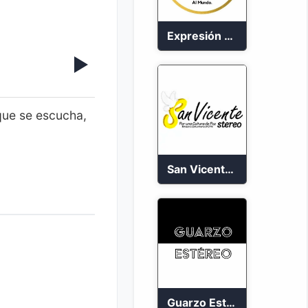
Expresión Colombia Radio en vivo 24/7
que se escucha,
San Vicente de Chucuri 91.2 FM
Guarzo Estéreo 24/7