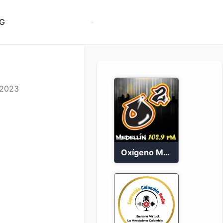
G
 2023
Oxígeno Medellín 90.9 FM en vivo