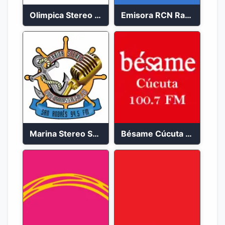
Olimpica Stereo Bogotá 105.9 FM Vibrante
Emisora RCN Radio 93.9 FM Bogotá
Marina Stereo San Andres 94.5 FM
Bésame Cúcuta en vivo 2023