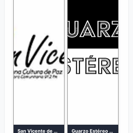
San Vicente de Chucuri 91.2 FM
Guarzo Estéreo 24/7