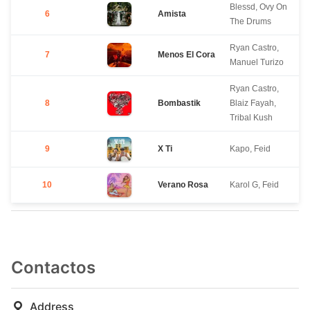
Blessd, Ovy On
6
Amista
The Drums
Ryan Castro,
7
Menos El Cora
Manuel Turizo
Ryan Castro,
8
Bombastik
Blaiz Fayah,
Tribal Kush
9
X Ti
Kapo, Feid
10
Verano Rosa
Karol G, Feid
Contactos
Address