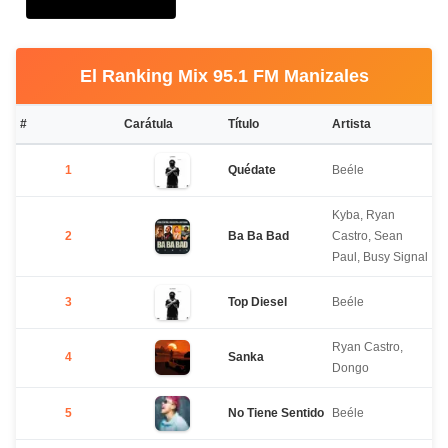
El Ranking Mix 95.1 FM Manizales
#
Carátula
Título
Artista
1
Quédate
Beéle
Kyba, Ryan
2
Ba Ba Bad
Castro, Sean
Paul, Busy Signal
3
Top Diesel
Beéle
Ryan Castro,
4
Sanka
Dongo
5
No Tiene Sentido
Beéle