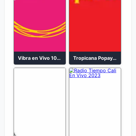
Vibra en Vivo 104.9 FM Bogotá
Tropicana Popayán en vivo 106.1 FM