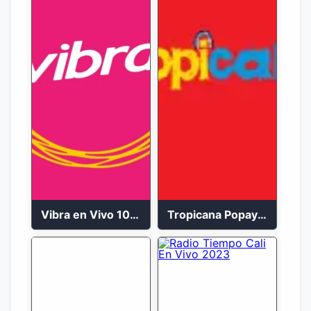
Vibra en Vivo 104.9 FM Bogotá
Tropicana Popayán en vivo 106.1 FM