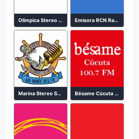
Olimpica Stereo Bogotá 105.9 FM Vibrante
Emisora RCN Radio 93.9 FM Bogotá
Marina Stereo San Andres 94.5 FM
Bésame Cúcuta en vivo 2023