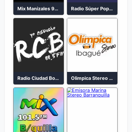
Mix Manizales 95.1 FM en Vivo
Radio Súper Popayán en vivo 2023
Radio Ciudad Bolívar 88.5 FM
Olimpica Stereo Ibagué 94.3 FM