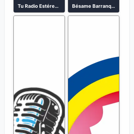
Tu Radio Estéreo 24/7
Bésame Barranquilla en vivo 88.6 FM