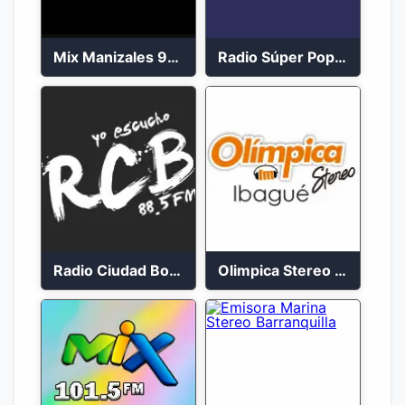
Mix Manizales 95.1 FM en Vivo
Radio Súper Popayán en vivo 2023
Radio Ciudad Bolívar 88.5 FM
Olimpica Stereo Ibagué 94.3 FM