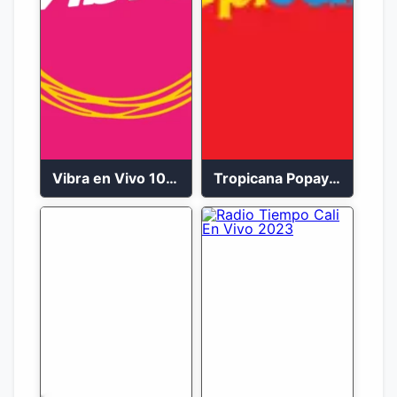
Vibra en Vivo 104.9 FM Bogotá
Tropicana Popayán en vivo 106.1 FM