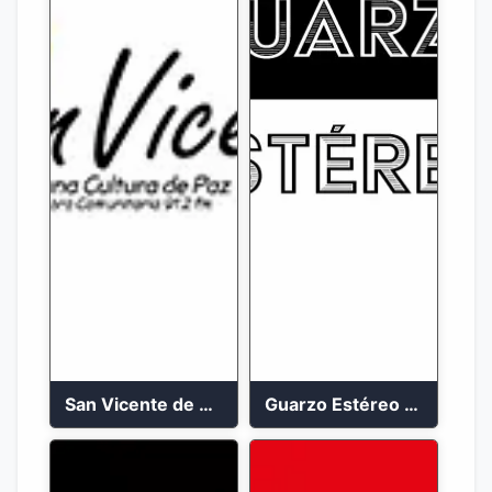
San Vicente de Chucuri 91.2 FM
Guarzo Estéreo 24/7