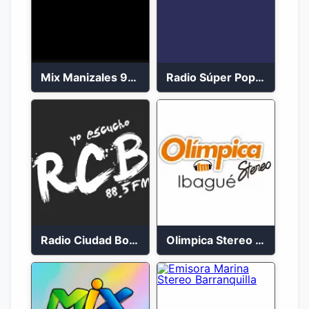
Mix Manizales 95.1 FM en Vivo
Radio Súper Popayán en vivo 2023
Radio Ciudad Bolívar 88.5 FM
Olimpica Stereo Ibagué 94.3 FM