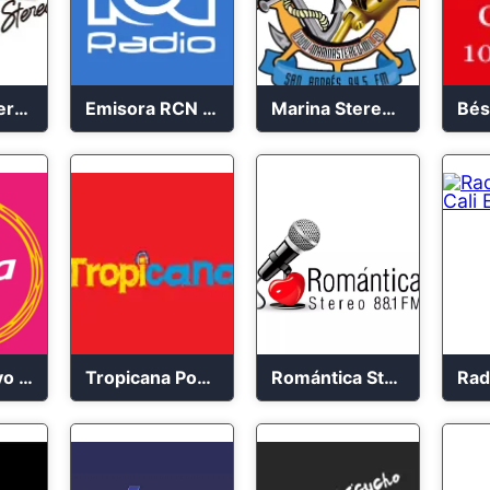
Olimpica Stereo Bogotá 105.9 FM Vibrante
Emisora RCN Radio 93.9 FM Bogotá
Marina Stereo San Andres 94.5 FM
Vibra en Vivo 104.9 FM Bogotá
Tropicana Popayán en vivo 106.1 FM
Romántica Stereo 88.1 FM