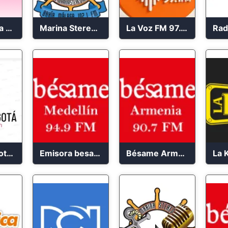
Radioacktiva en vivo 97.9 FM
Marina Stereo 102.1 FM
La Voz FM 97.1 Popayán en Vivo
Anpiss Bogotá emisora 2023
Emisora besame medellín 2023
Bésame Armenia en vivo 2023