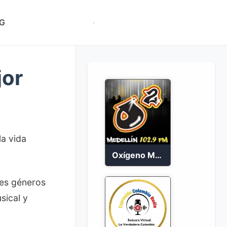
G
jor
la vida
Oxígeno Medellín 90.9 FM en vivo
tes géneros
sical y