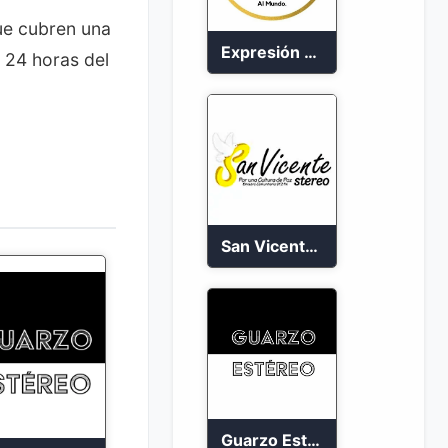
ue cubren una
Expresión Colombia Radio en vivo 24/7
 24 horas del
San Vicente de Chucuri 91.2 FM
Guarzo Estéreo 24/7