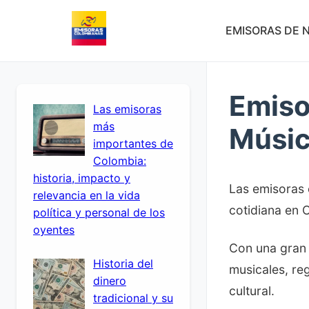
EMISORAS DE N
Emiso
Las emisoras
más
Músic
importantes de
Colombia:
historia, impacto y
Las emisoras 
relevancia en la vida
cotidiana en 
política y personal de los
oyentes
Con una gran 
Historia del
musicales, re
dinero
cultural.
tradicional y su