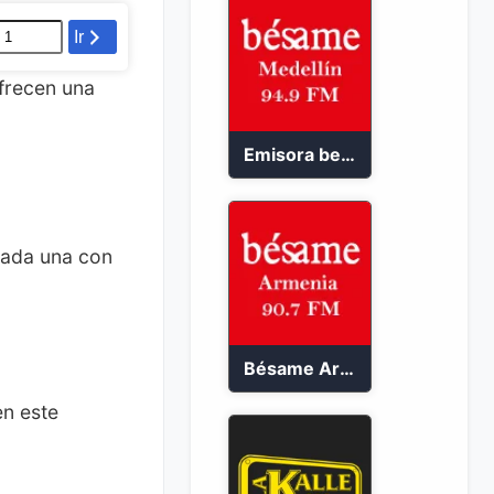
Ir
frecen una
Emisora besame medellín 2023
cada una con
Bésame Armenia en vivo 2023
en este