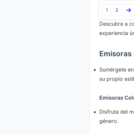
1
2
Descubre a co
experiencia ún
Emisoras
Sumérgete en 
su propio est
Emisoras Col
Disfruta del 
género.