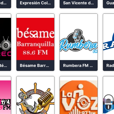
Oxígeno Medellín 90.9 FM en vivo
Expresión Colombia Radio en vivo 24/7
San Vicente de Chucuri 91.2 FM
Tu Radio Estéreo 24/7
Bésame Barranquilla en vivo 88.6 FM
Rumbera FM en vivo 24/7