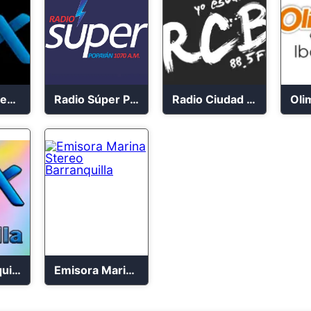
Mix Manizales 95.1 FM en Vivo
Radio Súper Popayán en vivo 2023
Radio Ciudad Bolívar 88.5 FM
Mix Barranquilla en vivo 103.9 FM
Emisora Marina Stereo Barranquilla