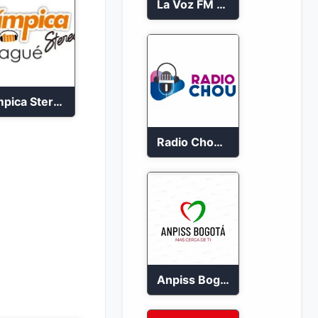
La Voz FM 97.1 Popayán en Vivo
Olimpica Stereo Ibagué 94.3 FM
Radio Chou 2023
Anpiss Bogotá emisora 2023