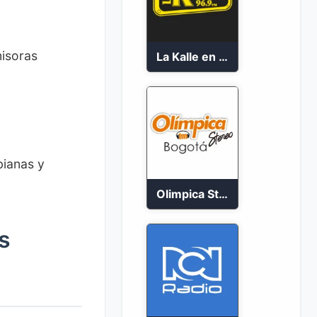
misoras
La Kalle en vivo 2023
bianas y
Olimpica Stereo Bogotá 105.9 FM Vibrante
s