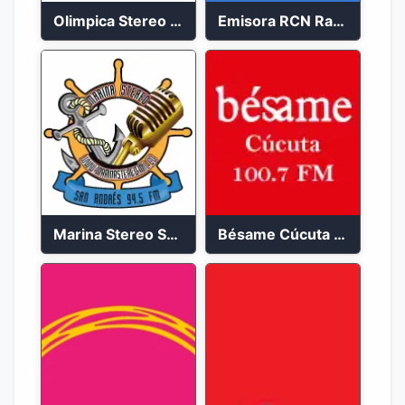
Olimpica Stereo Bogotá 105.9 FM Vibrante
Emisora RCN Radio 93.9 FM Bogotá
Marina Stereo San Andres 94.5 FM
Bésame Cúcuta en vivo 2023