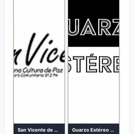
San Vicente de Chucuri 91.2 FM
Guarzo Estéreo 24/7