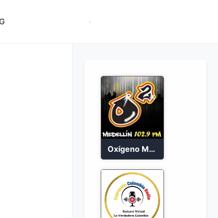
G
Oxígeno Medellín 90.9 FM en vivo