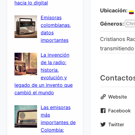
hacia lo digital
Ubicación:
Emisoras
Géneros:
Chri
colombianas,
datos
Cristianos Ra
importantes
transmitiendo 
La invención
de la radio:
historia,
Contacto
evolución y
legado de un invento que
cambió el mundo
Website
Las emisoras
Facebook
más
importantes de
Twitter
Colombia: