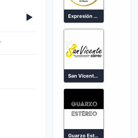
Expresión Colombia Radio en vivo 24/7
,
San Vicente de Chucuri 91.2 FM
Guarzo Estéreo 24/7