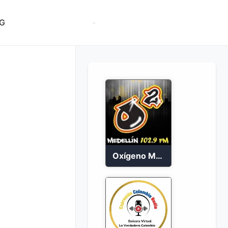
G
Oxígeno Medellín 90.9 FM en vivo