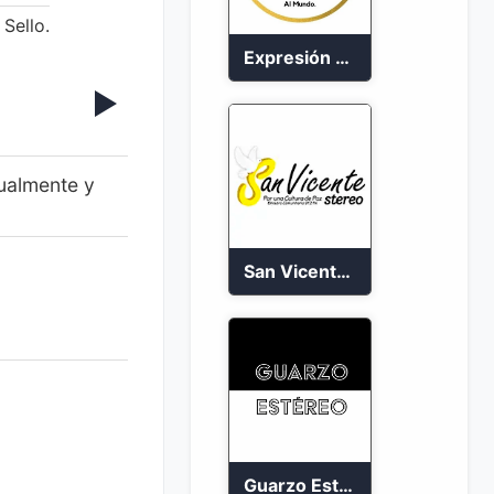
Sello.
Expresión Colombia Radio en vivo 24/7
tualmente y
San Vicente de Chucuri 91.2 FM
Guarzo Estéreo 24/7