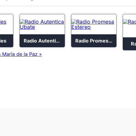
ies
Radio Autentica Ubate
Radio Promesa Estereo
R
 María de la Paz »