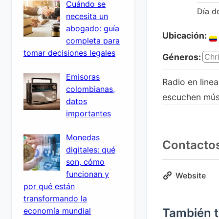
Cuándo se
Día d
necesita un
abogado: guía
Ubicación:
completa para
tomar decisiones legales
Géneros:
Chri
Emisoras
Radio en linea
colombianas,
escuchen músi
datos
importantes
Monedas
Contacto
digitales: qué
son, cómo
funcionan y
Website
por qué están
transformando la
economía mundial
También t