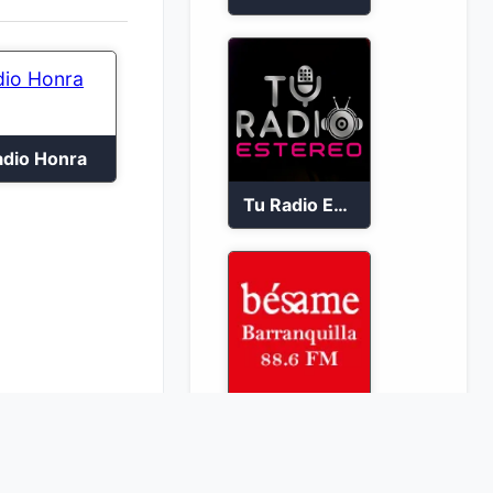
adio Honra
Tu Radio Estéreo 24/7
Bésame Barranquilla en vivo 88.6 FM