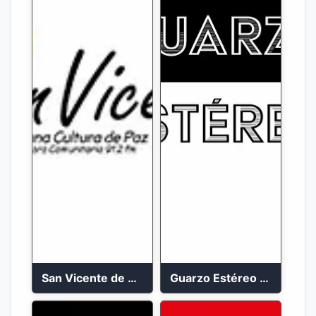
San Vicente de Chucuri 91.2 FM
Guarzo Estéreo 24/7