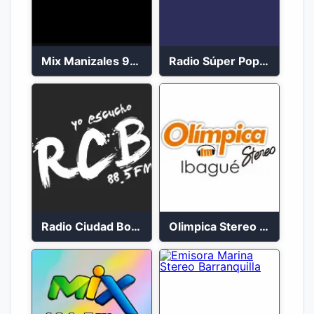
Mix Manizales 95.1 FM en Vivo
Radio Súper Popayán en vivo 2023
Radio Ciudad Bolívar 88.5 FM
Olimpica Stereo Ibagué 94.3 FM