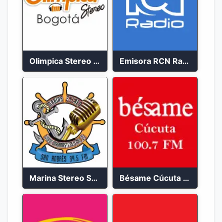
Olimpica Stereo Bogotá 105.9 FM Vibrante
Emisora RCN Radio 93.9 FM Bogotá
Marina Stereo San Andres 94.5 FM
Bésame Cúcuta en vivo 2023