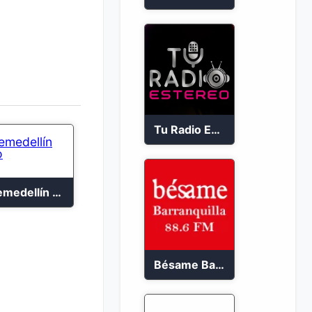
Tu Radio Estéreo 24/7
Telemedellín Radio
Bésame Barranquilla en vivo 88.6 FM