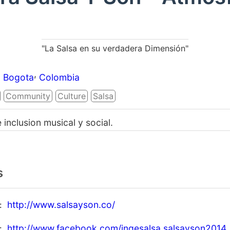
"La Salsa en su verdadera Dimensión"
,
Bogota
Colombia
Community
Culture
Salsa
inclusion musical y social.
s
http://www.salsayson.co/
http://www.facebook.com/ingesalsa.salsayson2014