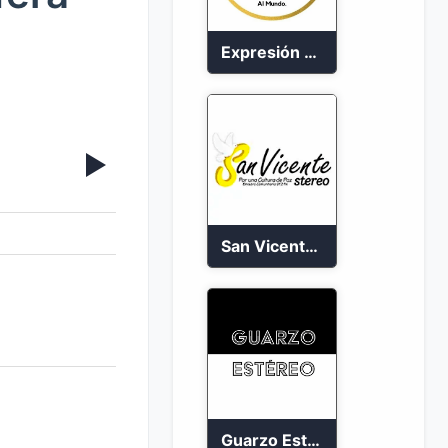
Expresión Colombia Radio en vivo 24/7
San Vicente de Chucuri 91.2 FM
Guarzo Estéreo 24/7