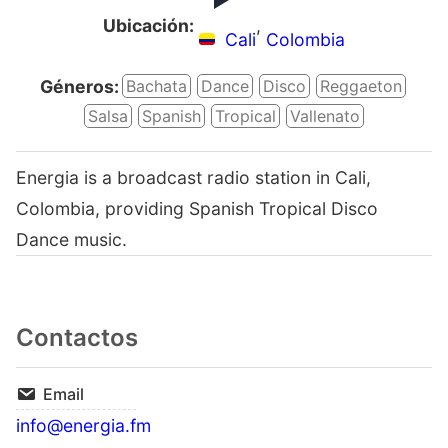
Ubicación:
,
Cali
Colombia
Géneros:
Bachata
Dance
Disco
Reggaeton
Salsa
Spanish
Tropical
Vallenato
Energia is a broadcast radio station in Cali,
Colombia, providing Spanish Tropical Disco
Dance music.
Contactos
Email
info@energia.fm