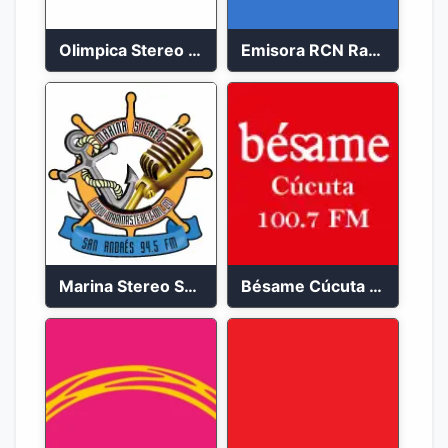
Olimpica Stereo Bogotá 105.9 FM Vibrante
Emisora RCN Radio 93.9 FM Bogotá
Marina Stereo San Andres 94.5 FM
Bésame Cúcuta en vivo 2023