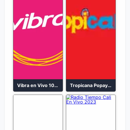
Vibra en Vivo 104.9 FM Bogotá
Tropicana Popayán en vivo 106.1 FM