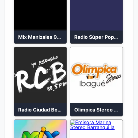
Mix Manizales 95.1 FM en Vivo
Radio Súper Popayán en vivo 2023
Radio Ciudad Bolívar 88.5 FM
Olimpica Stereo Ibagué 94.3 FM