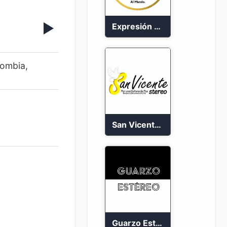
Expresión Colombia Radio en vivo 24/7
lombia,
San Vicente de Chucuri 91.2 FM
Guarzo Estéreo 24/7