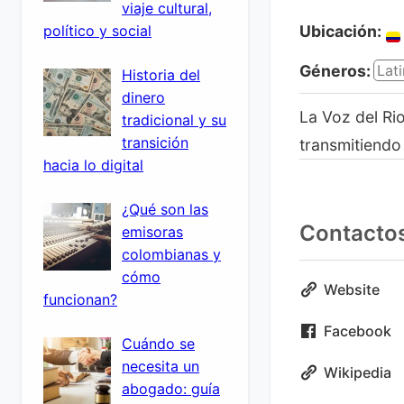
viaje cultural,
político y social
Ubicación:
Géneros:
Lati
Historia del
dinero
La Voz del Ri
tradicional y su
transición
transmitiendo 
hacia lo digital
¿Qué son las
Contacto
emisoras
colombianas y
cómo
Website
funcionan?
Facebook
Cuándo se
necesita un
Wikipedia
abogado: guía