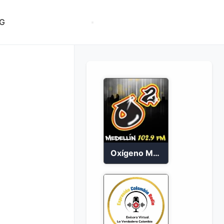
G
Oxígeno Medellín 90.9 FM en vivo