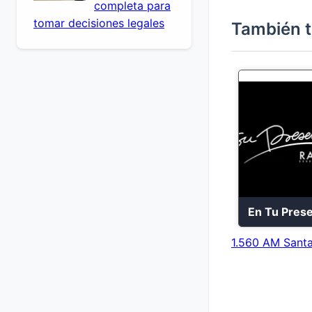
completa para
tomar decisiones legales
También t
1.560 AM Santa