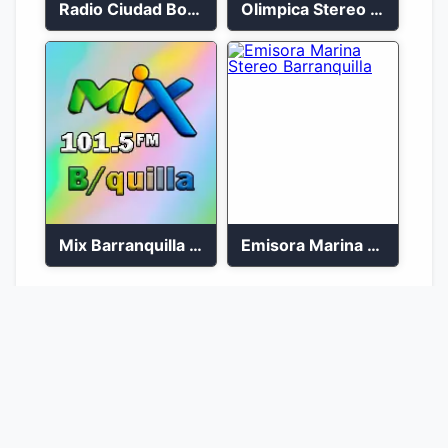
Radio Ciudad Bolívar 88.5 FM
Olimpica Stereo Ibagué 94.3 FM
Mix Barranquilla en vivo 103.9 FM
Emisora Marina Stereo Barranquilla
1
2
Ir a la página :
Ir
© 2026 Emisoras Colombianas 🇨🇴. Todos los
derechos reservados.