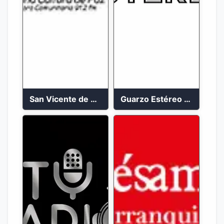
San Vicente de Chucuri 91.2 FM
Guarzo Estéreo 24/7