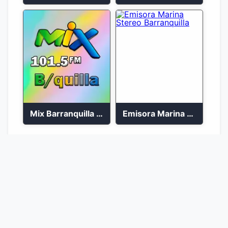
Mix Barranquilla en vivo 103.9 FM
Emisora Marina Stereo Barranquilla
1
2
Ir a la página :
Ir
© 2026 Emisoras Colombianas 🇨🇴. Todos los
derechos reservados.
Desarrollado con
♥
por
Martin Barragán
|
AdNiche Theme