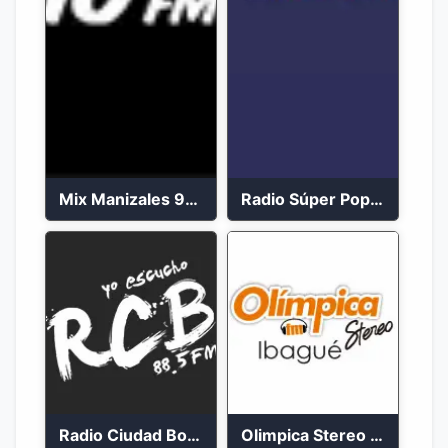
Mix Manizales 95.1 FM en Vivo
Radio Súper Popayán en vivo 2023
Radio Ciudad Bolívar 88.5 FM
Olimpica Stereo Ibagué 94.3 FM