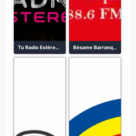
Tu Radio Estéreo 24/7
Bésame Barranquilla en vivo 88.6 FM