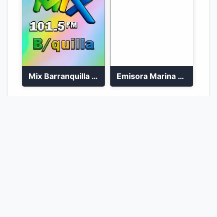
Mix Barranquilla en vivo 103.9 FM
Emisora Marina Stereo Barranquilla
1
2
Ir a la página :
Ir
© 2026 Emisoras Colombianas 🇨🇴. Todos los
derechos reservados.
Desarrollado con
♥
por
Martin Barragán
|
AdNiche Theme
- El tema definitivo para nichos y monetización