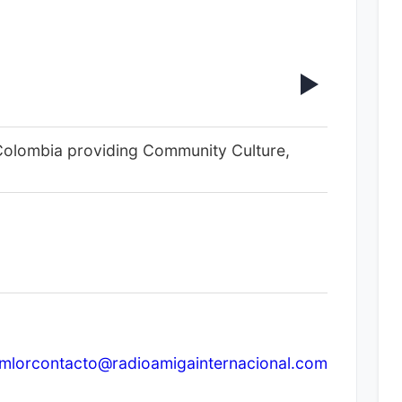
, Colombia providing Community Culture,
tmlorcontacto@radioamigainternacional.com