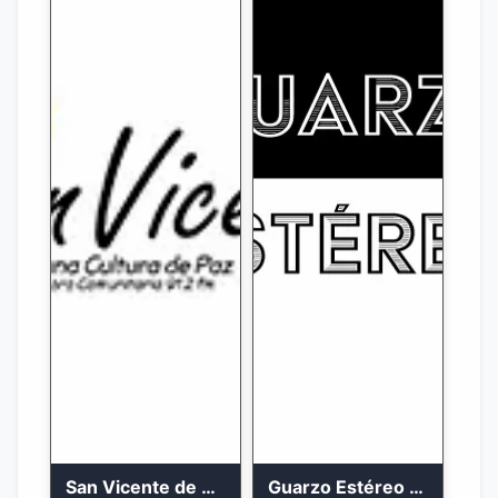
San Vicente de Chucuri 91.2 FM
Guarzo Estéreo 24/7