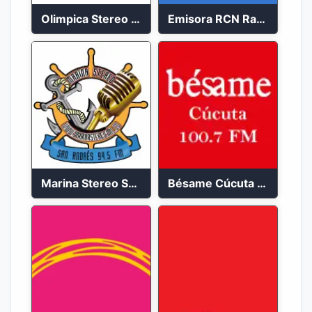
Olimpica Stereo Bogotá 105.9 FM Vibrante
Emisora RCN Radio 93.9 FM Bogotá
Marina Stereo San Andres 94.5 FM
Bésame Cúcuta en vivo 2023