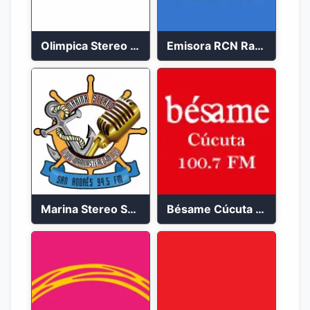
Olimpica Stereo Bogotá 105.9 FM Vibrante
Emisora RCN Radio 93.9 FM Bogotá
Marina Stereo San Andres 94.5 FM
Bésame Cúcuta en vivo 2023