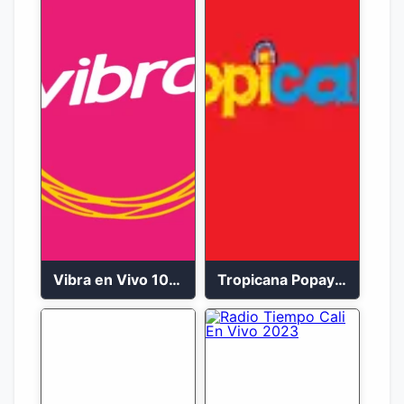
Vibra en Vivo 104.9 FM Bogotá
Tropicana Popayán en vivo 106.1 FM