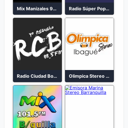
Mix Manizales 95.1 FM en Vivo
Radio Súper Popayán en vivo 2023
Radio Ciudad Bolívar 88.5 FM
Olimpica Stereo Ibagué 94.3 FM