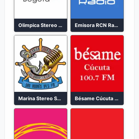
Olimpica Stereo Bogotá 105.9 FM Vibrante
Emisora RCN Radio 93.9 FM Bogotá
Marina Stereo San Andres 94.5 FM
Bésame Cúcuta en vivo 2023