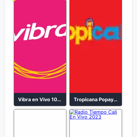
Vibra en Vivo 104.9 FM Bogotá
Tropicana Popayán en vivo 106.1 FM