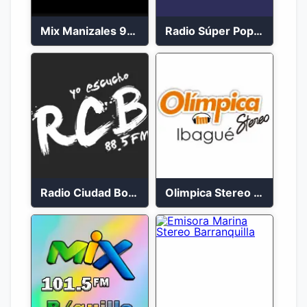
Mix Manizales 95.1 FM en Vivo
Radio Súper Popayán en vivo 2023
Radio Ciudad Bolívar 88.5 FM
Olimpica Stereo Ibagué 94.3 FM