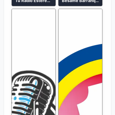
Tu Radio Estéreo 24/7
Bésame Barranquilla en vivo 88.6 FM