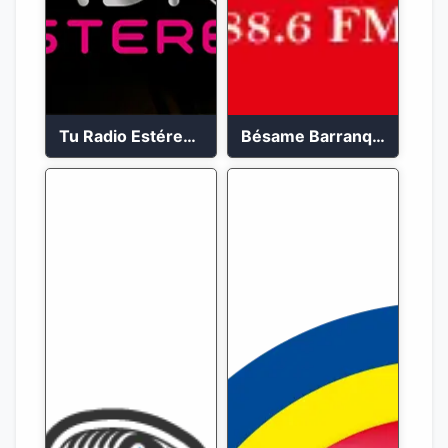
Tu Radio Estéreo 24/7
Bésame Barranquilla en vivo 88.6 FM