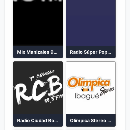
Mix Manizales 95.1 FM en Vivo
Radio Súper Popayán en vivo 2023
Radio Ciudad Bolívar 88.5 FM
Olimpica Stereo Ibagué 94.3 FM