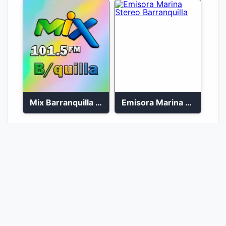
Mix Barranquilla en vivo 103.9 FM
Emisora Marina Stereo Barranquilla
1
2
Ir a la página :
Ir
© 2026 Emisoras Colombianas 🇨🇴. Todos los
derechos reservados.
Desarrollado con
♥
por
Martin Barragán
|
AdNiche Theme
- El tema definitivo para nichos y monetización