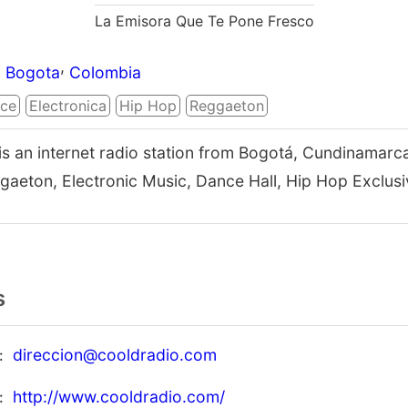
La Emisora Que Te Pone Fresco
,
Bogota
Colombia
ce
Electronica
Hip Hop
Reggaeton
is an internet radio station from Bogotá, Cundinamarc
gaeton, Electronic Music, Dance Hall, Hip Hop Exclu
s
direccion@cooldradio.com
http://www.cooldradio.com/