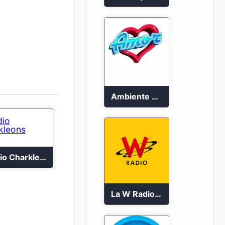
Ambiente Stereo 88.4 FM
Radio Charkleons
La W Radio en vivo 99.9 FM Bogotá