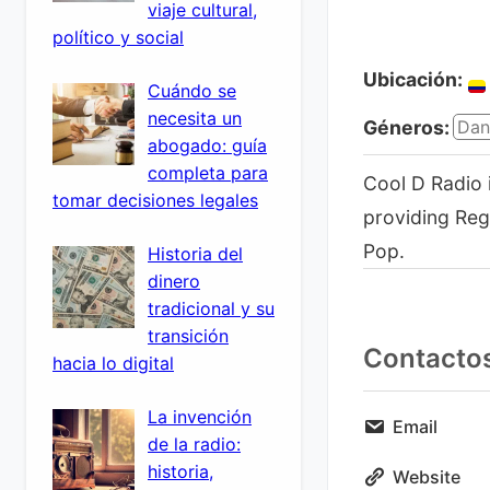
viaje cultural,
político y social
Ubicación:
Cuándo se
necesita un
Géneros:
Dan
abogado: guía
completa para
Cool D Radio 
tomar decisiones legales
providing Reg
Pop.
Historia del
dinero
tradicional y su
transición
Contacto
hacia lo digital
La invención
Email
de la radio:
historia,
Website