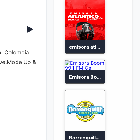
emisora atlantico en vivo
a, Colombia
sive,Mode Up &
Emisora Boom 99.1 FM Cali
Barranquilla Estéreo En Vivo 2023