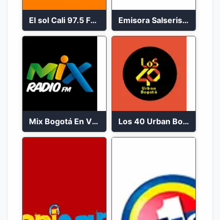
El sol Cali 97.5 FM en vivo
Emisora Salserisima Bogotá En Vivo
Mix Bogotá En Vivo 92.9 FM
Los 40 Urban Bogotá